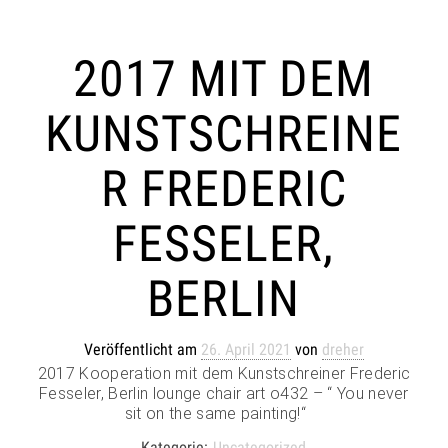
2017 MIT DEM
KUNSTSCHREINE
R FREDERIC
FESSELER,
BERLIN
Veröffentlicht am
26. April 2021
von
dreher
2017 Kooperation mit dem Kunstschreiner Frederic
Fesseler, Berlin lounge chair art o432 – “ You never
sit on the same painting!“
Kategorie:
Uncategorized