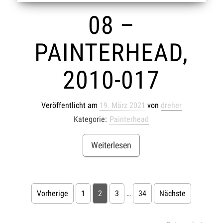
08 –
PAINTERHEAD,
2010-017
Veröffentlicht am
19. März 2021
von
dreher
Kategorie:
Painterhead
Weiterlesen
Vorherige
1
2
3
…
34
Nächste
BEITRAGSNAVIGATION