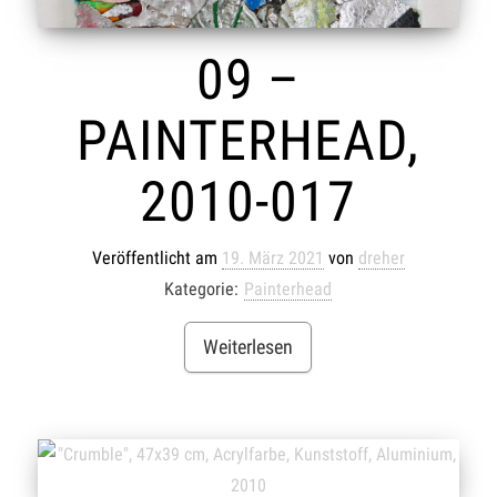
09 –
PAINTERHEAD,
2010-017
Veröffentlicht am
19. März 2021
von
dreher
Kategorie:
Painterhead
Weiterlesen